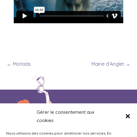
←
Morlaàs
Mairie d’Anglet
→
Et si on s’agitait
Gérer le consentement aux
ensemble autour
cookies
d’un thé ou d’un
café ?
Nous utilisons des cookies pour améliorer nos services. En